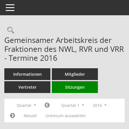
Toggle navigation
Rechercheauswahl
Gemeinsamer Arbeitskreis der
Fraktionen des NWL, RVR und VRR
- Termine 2016
Informationen
Mitglieder
Vertreter
Sitzungen
Quartal
Quartal 1
2016
Aktuell
Gremium auswählen