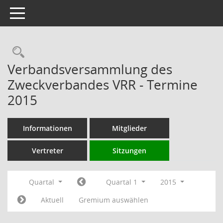
Toggle navigation
Rechercheauswahl
Verbandsversammlung des
Zweckverbandes VRR - Termine
2015
Informationen
Mitglieder
Vertreter
Sitzungen
Quartal
Quartal 1
2015
Aktuell
Gremium auswählen