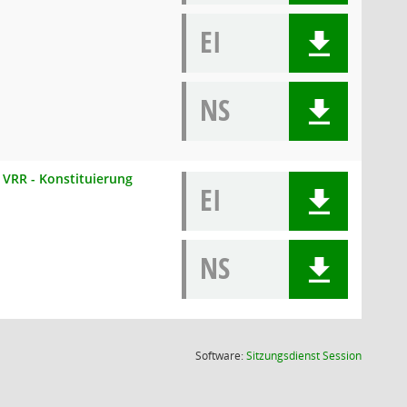
EI
NS
VRR - Konstituierung
EI
NS
(Wird in
Software:
Sitzungsdienst
Session