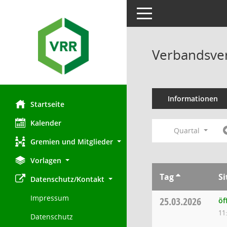
Toggle navigation
Verbandsve
Informationen
Startseite
Kalender
Quartal
Gremien und Mitglieder
Vorlagen
Tag
Si
Datenschutz/Kontakt
Impressum
25.03.2026
öf
11
Datenschutz