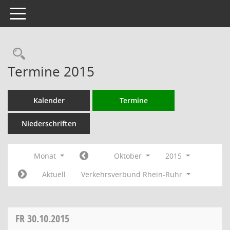
Toggle navigation
Rechercheauswahl
Termine 2015
Kalender
Termine
Niederschriften
Monat
Oktober
2015
Aktuell
Verkehrsverbund Rhein-Ruhr
FR
30.10.2015