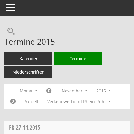
Toggle navigation
Rechercheauswahl
Termine 2015
Kalender
Termine
Niederschriften
Monat
November
2015
Aktuell
Verkehrsverbund Rhein-Ruhr
FR
27.11.2015