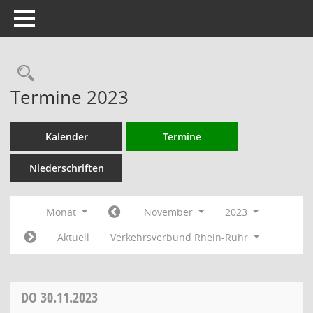
Toggle navigation
Rechercheauswahl
Termine 2023
Kalender
Termine
Niederschriften
Monat
November
2023
Aktuell
Verkehrsverbund Rhein-Ruhr
DO
30.11.2023