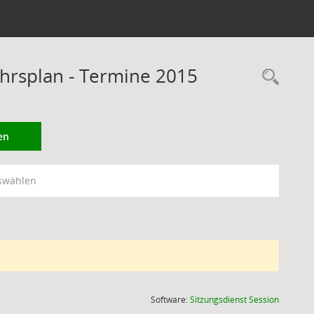
rsplan - Termine 2015
Rec
en
swählen
(Wird in
Software:
Sitzungsdienst
Session