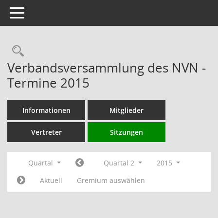
Toggle navigation
Rechercheauswahl
Verbandsversammlung des NVN -
Termine 2015
Informationen
Mitglieder
Vertreter
Sitzungen
Quartal
Quartal 2
2015
Aktuell
Gremium auswählen