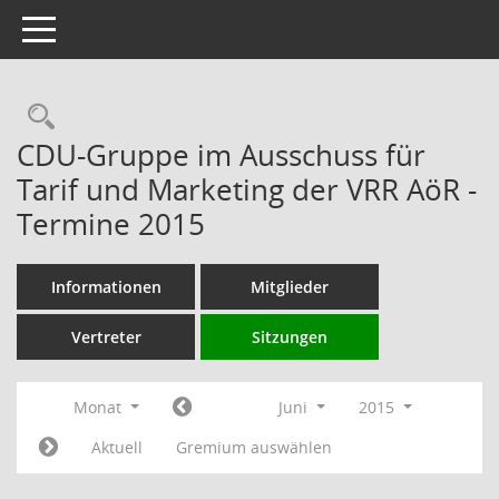
Toggle navigation
Rechercheauswahl
CDU-Gruppe im Ausschuss für
Tarif und Marketing der VRR AöR -
Termine 2015
Informationen
Mitglieder
Vertreter
Sitzungen
Monat
Juni
2015
Aktuell
Gremium auswählen