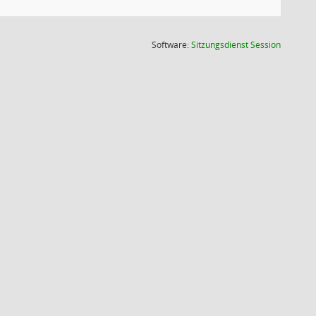
(Wird in
Software:
Sitzungsdienst
Session