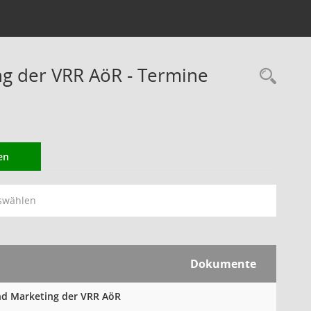
ng der VRR AöR - Termine
Rec
en
swählen
Dokumente
und Marketing der VRR AöR