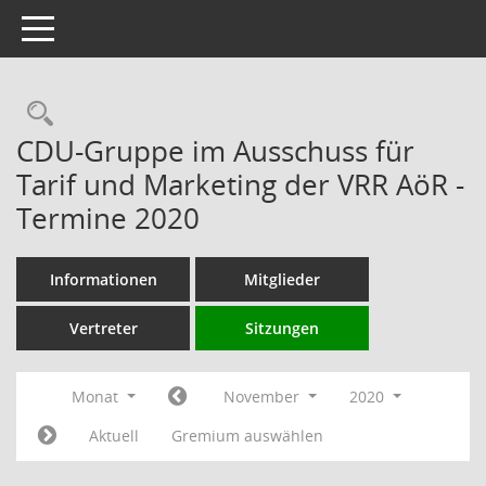
Toggle navigation
Rechercheauswahl
CDU-Gruppe im Ausschuss für
Tarif und Marketing der VRR AöR -
Termine 2020
Informationen
Mitglieder
Vertreter
Sitzungen
Monat
November
2020
Aktuell
Gremium auswählen