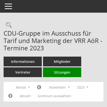
Toggle navigation
Rechercheauswahl
CDU-Gruppe im Ausschuss für
Tarif und Marketing der VRR AöR -
Termine 2023
Informationen
Mitglieder
Vertreter
Sitzungen
Monat
November
2023
Aktuell
Gremium auswählen