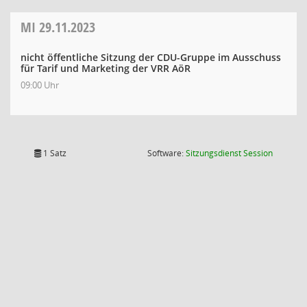
MI
29.11.2023
nicht öffentliche Sitzung der CDU-Gruppe im Ausschuss
für Tarif und Marketing der VRR AöR
09:00 Uhr
(Wird in
1 Satz
Software:
Sitzungsdienst
Session