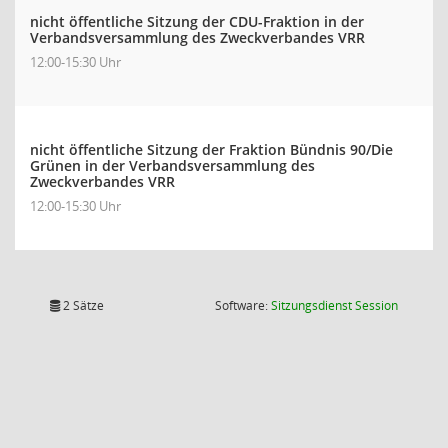
nicht öffentliche Sitzung der CDU-Fraktion in der
Verbandsversammlung des Zweckverbandes VRR
12:00-15:30 Uhr
nicht öffentliche Sitzung der Fraktion Bündnis 90/Die
Grünen in der Verbandsversammlung des
Zweckverbandes VRR
12:00-15:30 Uhr
(Wird in
2 Sätze
Software:
Sitzungsdienst
Session