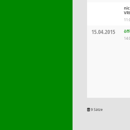
ni
VR
11:
15.04.2015
öf
14:
9 Sätze