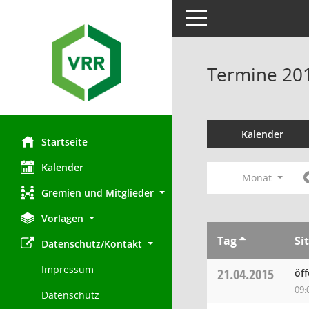
Toggle navigation
Termine 20
Kalender
Startseite
Kalender
Monat
Gremien und Mitglieder
Vorlagen
Tag
Si
Datenschutz/Kontakt
Impressum
21.04.2015
öf
09:
Datenschutz