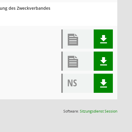
mlung des Zweckverbandes
NS
(Wird in
Software:
Sitzungsdienst
Session