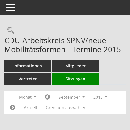
Toggle navigation
Rechercheauswahl
CDU-Arbeitskreis SPNV/neue
Mobilitätsformen - Termine 2015
Informationen
Mitglieder
Vertreter
Sitzungen
Monat
September
2015
Aktuell
Gremium auswählen