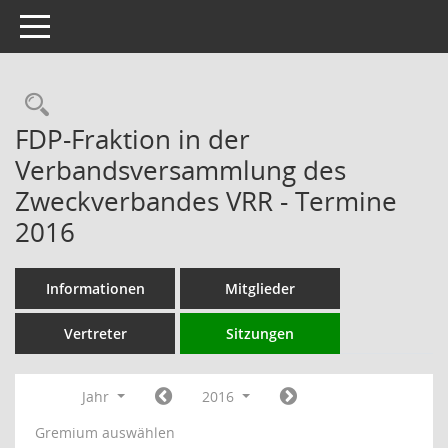
Toggle navigation
Rechercheauswahl
FDP-Fraktion in der
Verbandsversammlung des
Zweckverbandes VRR - Termine
2016
Informationen
Mitglieder
Vertreter
Sitzungen
Jahr
2016
Gremium auswählen