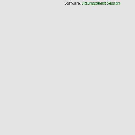
(Wird in
Software:
Sitzungsdienst
Session