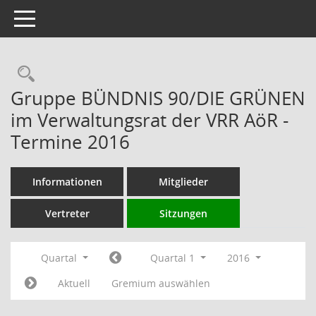
Toggle navigation
Rechercheauswahl
Gruppe BÜNDNIS 90/DIE GRÜNEN
im Verwaltungsrat der VRR AöR -
Termine 2016
Informationen
Mitglieder
Vertreter
Sitzungen
Quartal
Quartal 1
2016
Aktuell
Gremium auswählen