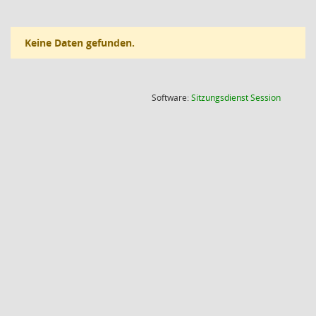
Keine Daten gefunden.
(Wird in
Software:
Sitzungsdienst
Session