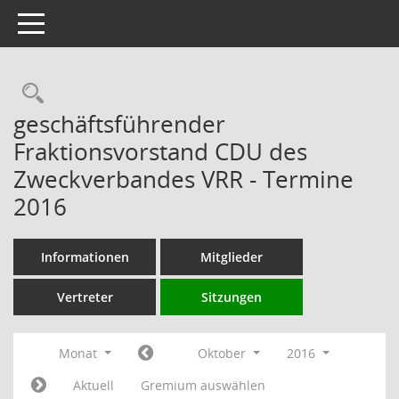
Toggle navigation
Rechercheauswahl
geschäftsführender
Fraktionsvorstand CDU des
Zweckverbandes VRR - Termine
2016
Informationen
Mitglieder
Vertreter
Sitzungen
Monat
Oktober
2016
Aktuell
Gremium auswählen