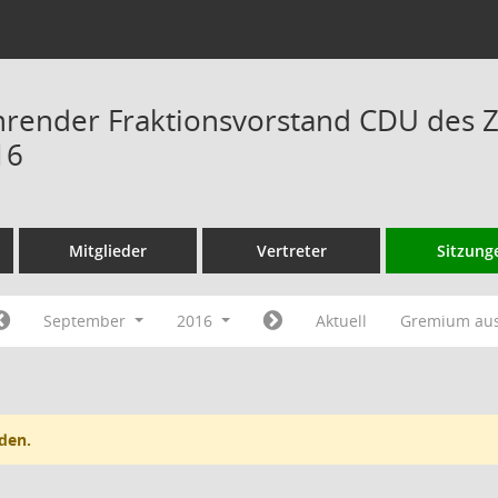
hrender Fraktionsvorstand CDU des 
16
Mitglieder
Vertreter
Sitzung
September
2016
Aktuell
Gremium au
den.