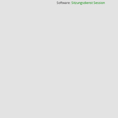
(Wird in
Software:
Sitzungsdienst
Session