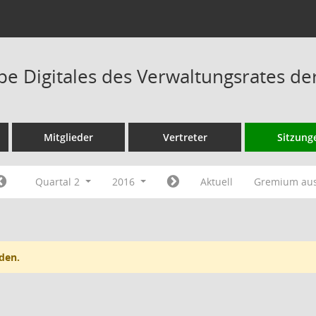
pe Digitales des Verwaltungsrates d
Mitglieder
Vertreter
Sitzung
Quartal 2
2016
Aktuell
Gremium au
den.