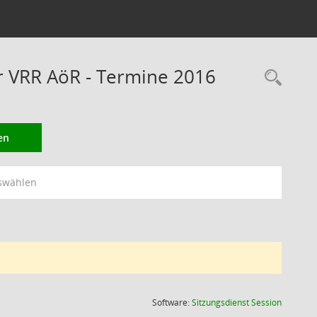
er VRR AöR - Termine 2016
Rec
en
swählen
(Wird in
Software:
Sitzungsdienst
Session