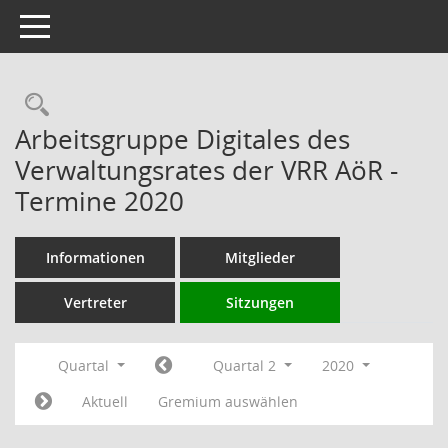
Toggle navigation
Rechercheauswahl
Arbeitsgruppe Digitales des
Verwaltungsrates der VRR AöR -
Termine 2020
Informationen
Mitglieder
Vertreter
Sitzungen
Quartal
Quartal 2
2020
Aktuell
Gremium auswählen