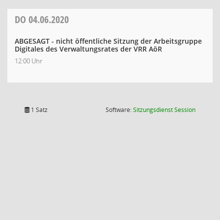
DO
04.06.2020
ABGESAGT - nicht öffentliche Sitzung der Arbeitsgruppe
Digitales des Verwaltungsrates der VRR AöR
12:00 Uhr
(Wird in
1 Satz
Software:
Sitzungsdienst
Session