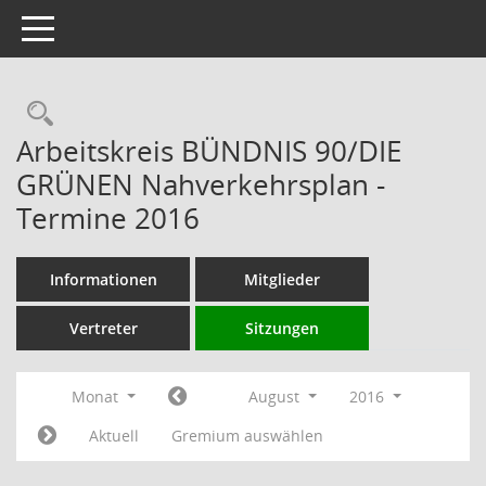
Toggle navigation
Rechercheauswahl
Arbeitskreis BÜNDNIS 90/DIE
GRÜNEN Nahverkehrsplan -
Termine 2016
Informationen
Mitglieder
Vertreter
Sitzungen
Monat
August
2016
Aktuell
Gremium auswählen