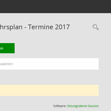
rsplan - Termine 2017
Rec
en
swählen
(Wird in
Software:
Sitzungsdienst
Session