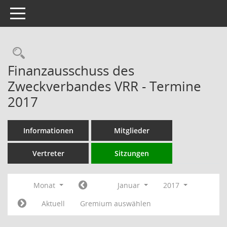
Toggle navigation
Rechercheauswahl
Finanzausschuss des
Zweckverbandes VRR - Termine
2017
Informationen
Mitglieder
Vertreter
Sitzungen
Monat
Januar
2017
Aktuell
Gremium auswählen