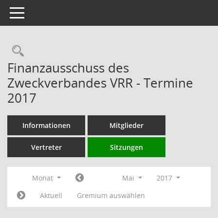
Toggle navigation
Rechercheauswahl
Finanzausschuss des
Zweckverbandes VRR - Termine
2017
Informationen
Mitglieder
Vertreter
Sitzungen
Monat
Mai
2017
Aktuell
Gremium auswählen