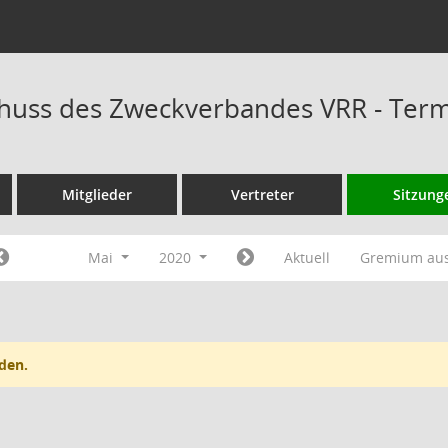
huss des Zweckverbandes VRR - Ter
Mitglieder
Vertreter
Sitzung
Mai
2020
Aktuell
Gremium au
den.