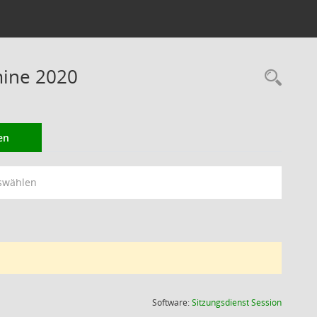
mine 2020
Rec
en
swählen
(Wird in
Software:
Sitzungsdienst
Session