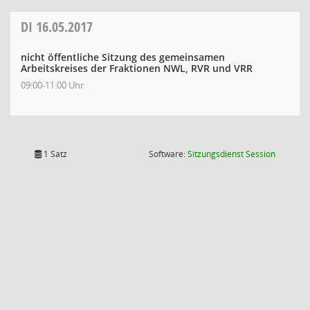
DI
16.05.2017
nicht öffentliche Sitzung des gemeinsamen
Arbeitskreises der Fraktionen NWL, RVR und VRR
09:00-11:00 Uhr
(Wird in
1 Satz
Software:
Sitzungsdienst
Session