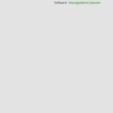
(Wird in
Software:
Sitzungsdienst
Session