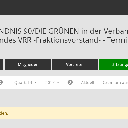
ÜNDNIS 90/DIE GRÜNEN in der Verba
des VRR -Fraktionsvorstand- - Term
Mitglieder
Vertreter
Sitzung
Quartal 4
2017
Aktuell
Gremium au
den.