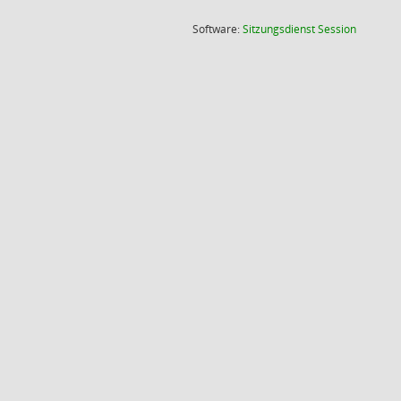
(Wird in
Software:
Sitzungsdienst
Session