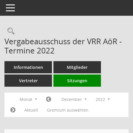
Toggle navigation
Rechercheauswahl
Vergabeausschuss der VRR AöR -
Termine 2022
Informationen
Mitglieder
Vertreter
Sitzungen
Monat
Dezember
2022
Aktuell
Gremium auswählen