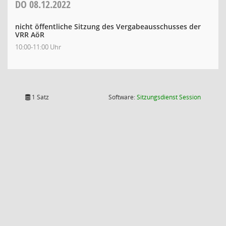
DO
08.12.2022
nicht öffentliche Sitzung des Vergabeausschusses der
VRR AöR
10:00-11:00 Uhr
(Wird in
1 Satz
Software:
Sitzungsdienst
Session