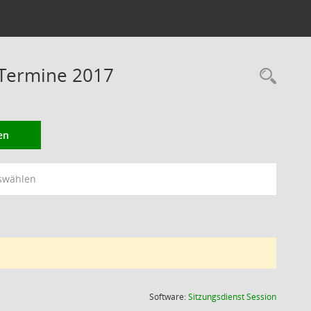
 Termine 2017
Rec
en
swählen
(Wird in
Software:
Sitzungsdienst
Session