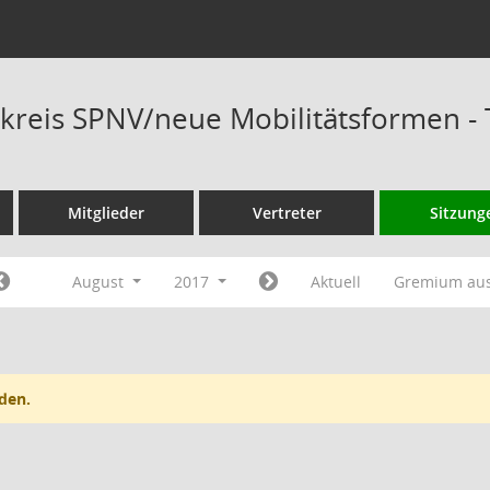
kreis SPNV/neue Mobilitätsformen -
Mitglieder
Vertreter
Sitzung
August
2017
Aktuell
Gremium au
den.