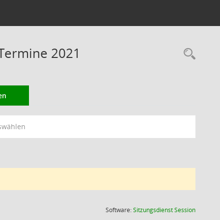
 Termine 2021
Rec
en
swählen
(Wird in
Software:
Sitzungsdienst
Session