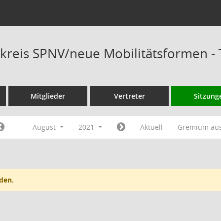
kreis SPNV/neue Mobilitätsformen -
Mitglieder
Vertreter
Sitzung
August
2021
Aktuell
Gremium au
den.