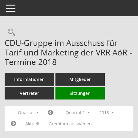
Toggle navigation
Rechercheauswahl
CDU-Gruppe im Ausschuss für
Tarif und Marketing der VRR AöR -
Termine 2018
Informationen
Mitglieder
Vertreter
Sitzungen
Quartal
Quartal 1
2018
Aktuell
Gremium auswählen