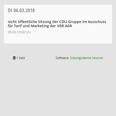
DI
06.03.2018
nicht öffentliche Sitzung der CDU-Gruppe im Ausschuss
für Tarif und Marketing der VRR AöR
09:00-10:00 Uhr
(Wird in
1 Satz
Software:
Sitzungsdienst
Session