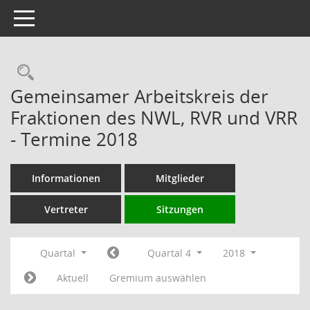
Toggle navigation
Rechercheauswahl
Gemeinsamer Arbeitskreis der
Fraktionen des NWL, RVR und VRR
- Termine 2018
Informationen
Mitglieder
Vertreter
Sitzungen
Quartal
Quartal 4
2018
Aktuell
Gremium auswählen