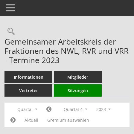
Toggle navigation
Rechercheauswahl
Gemeinsamer Arbeitskreis der
Fraktionen des NWL, RVR und VRR
- Termine 2023
Informationen
Mitglieder
Vertreter
Sitzungen
Quartal
Quartal 4
2023
Aktuell
Gremium auswählen