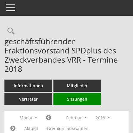
Toggle navigation
Rechercheauswahl
geschäftsführender
Fraktionsvorstand SPDplus des
Zweckverbandes VRR - Termine
2018
Informationen
Mitglieder
Vertreter
Sitzungen
Monat
Februar
2018
Aktuell
Gremium auswählen