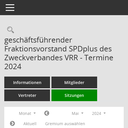
Toggle navigation
Rechercheauswahl
geschäftsführender
Fraktionsvorstand SPDplus des
Zweckverbandes VRR - Termine
2024
Informationen
Mitglieder
Vertreter
Sitzungen
Monat
Mai
2024
Aktuell
Gremium auswählen