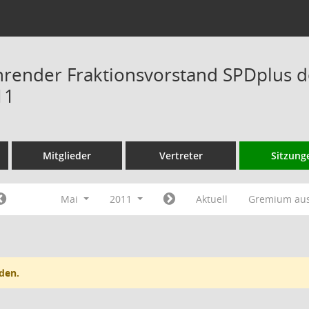
hrender Fraktionsvorstand SPDplus 
11
Mitglieder
Vertreter
Sitzung
Mai
2011
Aktuell
Gremium au
den.