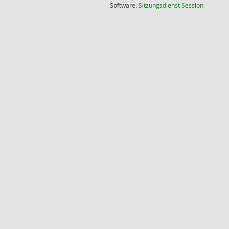
(Wird in
Software:
Sitzungsdienst
Session