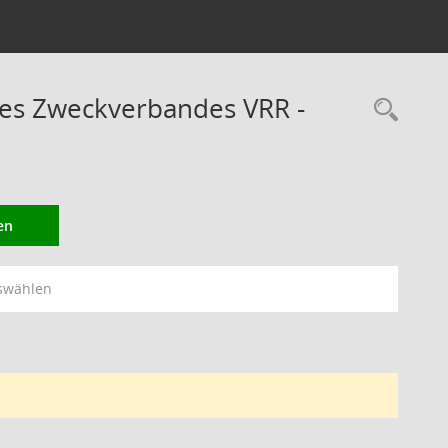
des Zweckverbandes VRR -
Rec
en
swählen