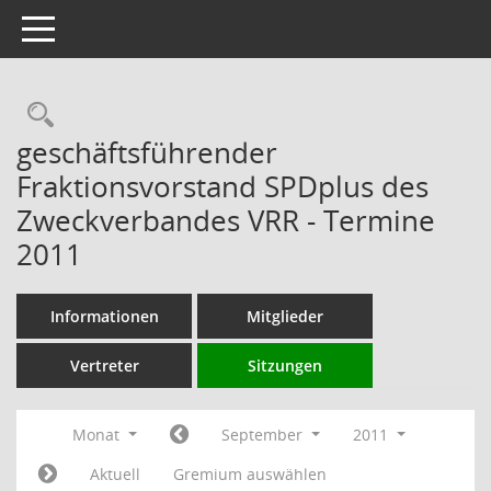
Toggle navigation
Rechercheauswahl
geschäftsführender
Fraktionsvorstand SPDplus des
Zweckverbandes VRR - Termine
2011
Informationen
Mitglieder
Vertreter
Sitzungen
Monat
September
2011
Aktuell
Gremium auswählen