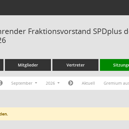
hrender Fraktionsvorstand SPDplus 
26
Mitglieder
Vertreter
Sitzung
September
2026
Aktuell
Gremium au
den.