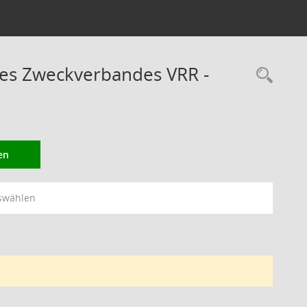
des Zweckverbandes VRR -
Rec
en
swählen