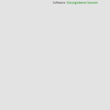
(Wird in
Software:
Sitzungsdienst
Session