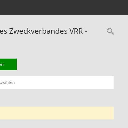
des Zweckverbandes VRR -
Rec
en
swählen