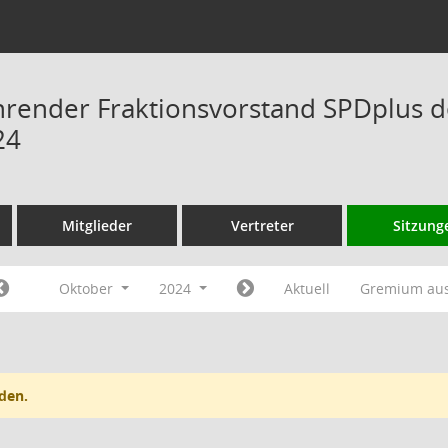
hrender Fraktionsvorstand SPDplus 
24
Mitglieder
Vertreter
Sitzung
Oktober
2024
Aktuell
Gremium au
den.