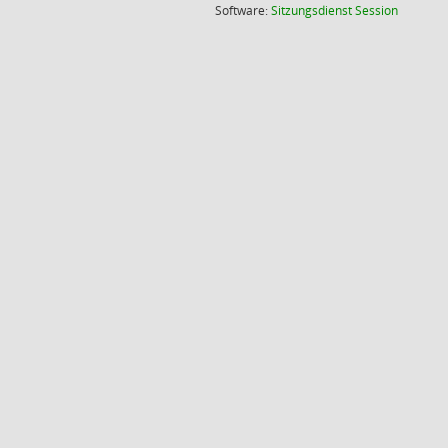
(Wird in
Software:
Sitzungsdienst
Session