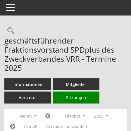
Toggle navigation
Rechercheauswahl
geschäftsführender
Fraktionsvorstand SPDplus des
Zweckverbandes VRR - Termine
2025
Informationen
Mitglieder
Vertreter
Sitzungen
Monat
Oktober
2025
Aktuell
Gremium auswählen