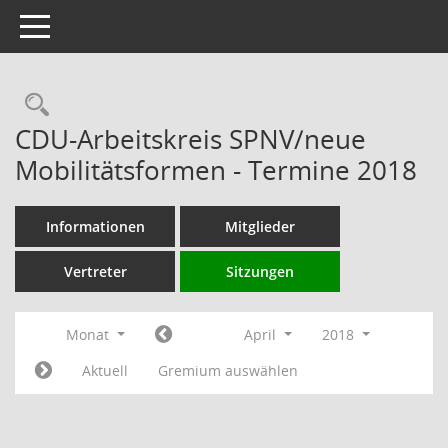
Toggle navigation
Rechercheauswahl
CDU-Arbeitskreis SPNV/neue
Mobilitätsformen - Termine 2018
Informationen
Mitglieder
Vertreter
Sitzungen
Monat
April
2018
Aktuell
Gremium auswählen