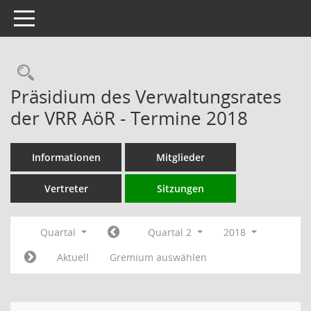
Toggle navigation
Rechercheauswahl
Präsidium des Verwaltungsrates
der VRR AöR - Termine 2018
Informationen
Mitglieder
Vertreter
Sitzungen
Quartal
Quartal 2
2018
Aktuell
Gremium auswählen