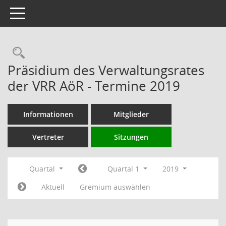
Toggle navigation
Rechercheauswahl
Präsidium des Verwaltungsrates
der VRR AöR - Termine 2019
Informationen
Mitglieder
Vertreter
Sitzungen
Quartal
Quartal 1
2019
Aktuell
Gremium auswählen