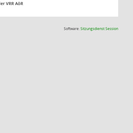
 der VRR AöR
(Wird in
Software:
Sitzungsdienst
Session