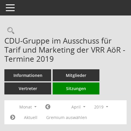
Toggle navigation
Rechercheauswahl
CDU-Gruppe im Ausschuss für
Tarif und Marketing der VRR AöR -
Termine 2019
Informationen
Mitglieder
Vertreter
Sitzungen
Monat
April
2019
Aktuell
Gremium auswählen