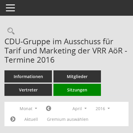
Toggle navigation
Rechercheauswahl
CDU-Gruppe im Ausschuss für
Tarif und Marketing der VRR AöR -
Termine 2016
Informationen
Mitglieder
Vertreter
Sitzungen
Monat
April
2016
Aktuell
Gremium auswählen