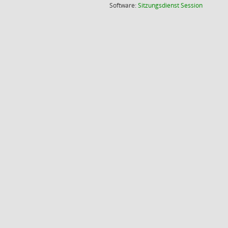
(Wird in
Software:
Sitzungsdienst
Session