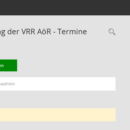
ng der VRR AöR - Termine
Rec
en
swählen